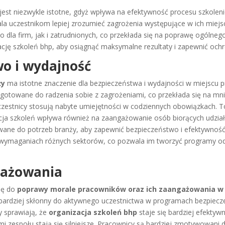
jest niezwykle istotne, gdyż wpływa na efektywność procesu szkol
czestnikom lepiej zrozumieć zagrożenia występujące w ich miejscu 
no dla firm, jak i zatrudnionych, co przekłada się na poprawę ogóln
ję szkoleń bhp, aby osiągnąć maksymalne rezultaty i zapewnić och
o i wydajność
ży
ma istotne znaczenie dla bezpieczeństwa i wydajności w miejscu p
zygotowane do radzenia sobie z zagrożeniami, co przekłada się na m
uczestnicy stosują nabyte umiejętności w codziennych obowiązkach. 
ja szkoleń wpływa również na zaangażowanie osób biorących udział, 
wane do potrzeb branży, aby zapewnić bezpieczeństwo i efektywność
wymaganiach różnych sektorów, co pozwala im tworzyć programy o
gażowania
ię do
poprawy morale pracowników oraz ich zaangażowania w
ę bardziej skłonny do aktywnego uczestnictwa w programach bezpie
y sprawiają, że
organizacja szkoleń bhp
staje się bardziej efektyw
ami zespołu stają się silniejsze. Pracownicy są bardziej zmotywowan