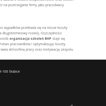
eż na postrzeganie firmy jako pracodawcy
yko wypadków przekłada się na niższe koszty
 na długoterminowy rozwój. Oszczędności
sposób
organizacja szkoleń BHP
staje się
ństwo pracowników i optymalizując koszty.
prawia atmosferę pracy oraz motywację zespołu.
9-100 Słubice