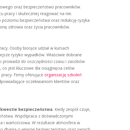
eniowego oraz bezpieczeństwo pracowników.
pracy i skuteczniej reagować na nie.
ego poziomu bezpieczeństwa oraz redukcję ryzyka
ronę zdrowia oraz życia pracowników.
racy. Osoby biorące udział w kursach
niejsze ryzyko wypadków. Właściwie dobrane
To prowadzi do oszczędności czasu i zasobów
co jest kluczowe dla osiągnięcia celów
 pracy. Firmy oferujące
organizację szkoleń
dpowiadające oczekiwaniom klientów oraz
 kwestie bezpieczeństwa
. Kiedy zespół czuje,
czeństwa. Współpraca z doświadczonymi
na i wartościowa. W rezultacie atmosfera w
i do dbania o własne bezpieczeństwo oraz swoich