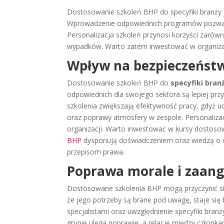
Dostosowanie szkoleń BHP do specyfiki branży 
Wprowadzenie odpowiednich programów pozwala u
Personalizacja szkoleń przynosi korzyści zarów
wypadków. Warto zatem inwestować w organizac
Wpływ na bezpieczeństw
Dostosowanie szkoleń BHP do
specyfiki bran
odpowiednich dla swojego sektora są lepiej pr
szkolenia zwiększają efektywność pracy, gdyż 
oraz poprawy atmosfery w zespole. Personalizac
organizacji. Warto inwestować w kursy dostoso
BHP
dysponują doświadczeniem oraz wiedzą o 
przepisom prawa.
Poprawa morale i zaan
Dostosowane szkolenia BHP mogą przyczynić s
że jego potrzeby są brane pod uwagę, staje si
specjalistami oraz uwzględnienie specyfiki branż
grupie ulega poprawie, a relacje między członk