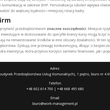
 i komunikację w zakresie BHP. Personalizacja szkoleń wpływa równi
zić do większej lojalności i mniejszej rotacji kadry.
firm
przynieść przedsiębiorstwom
znaczne oszczędności
. Mniejsze ryz
y inwestujące w dostosowane do specyfiki branży kursy mogą liczyć
lają na reinwestowanie środków w inne obszary działalności. W ten 
ębiorstwa. Zyskują one przewagę konkurencyjną, dbając o bezpiecze
ra inwestycja, która przynosi korzyści zarówno finansowe, jak i po
Adres:
 (budynek Przedsiębiorstwa Usług Komunalnych), 1 piętro, biuro nr 4 6
Telefon:
+48 602 614 700 | +48 668 495 680
Email:
biuro@work-management.pl