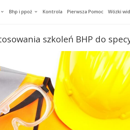
Bhp i ppoż
Kontrola
Pierwsza Pomoc
Wózki wi
ostosowania szkoleń BHP do specy