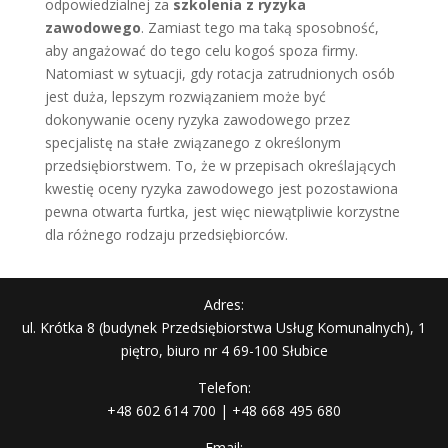
odpowiedzialnej za
szkolenia z ryzyka
zawodowego
. Zamiast tego ma taką sposobność,
aby angażować do tego celu kogoś spoza firmy.
Natomiast w sytuacji, gdy rotacja zatrudnionych osób
jest duża, lepszym rozwiązaniem może być
dokonywanie oceny ryzyka zawodowego przez
specjalistę na stałe związanego z określonym
przedsiębiorstwem. To, że w przepisach określających
kwestię oceny ryzyka zawodowego jest pozostawiona
pewna otwarta furtka, jest więc niewątpliwie korzystne
dla różnego rodzaju przedsiębiorców.
Adres:
ul. Krótka 8 (budynek Przedsiębiorstwa Usług Komunalnych), 1
piętro, biuro nr 4 69-100 Słubice
Telefon:
+48 602 614 700 | +48 668 495 680
Email: